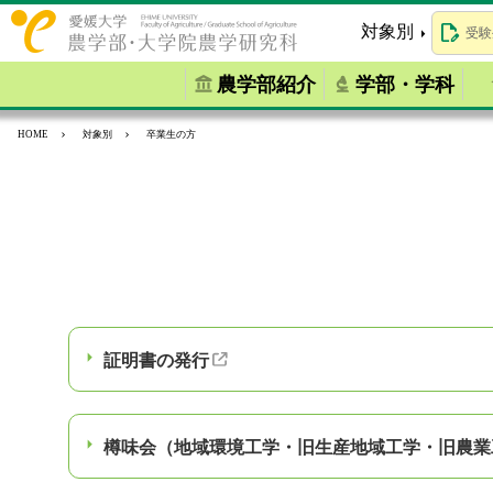
対象別
受験
農学部紹介
学部・学科
HOME
対象別
卒業生の方
証明書の発行
樽味会（地域環境工学・旧生産地域工学・旧農業