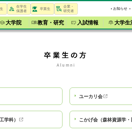
在学生
企業・
お知らせ
生
卒業生
保護者
研究者
大学院
教育・研究
入試情報
大学生
卒業生の方
Alumni
ユーカリ会
工学科）
こかげ会（森林資源学・