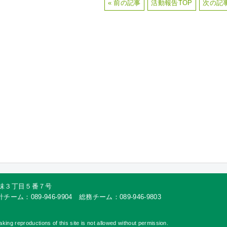
« 前の記事
活動報告TOP
次の記事
市樽味３丁目５番７号
チーム：089-946-9904 総務チーム：089-946-9803
eproductions of this site is not allowed without permission.