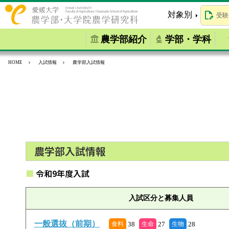
対象別
受験
農学部紹介
学部・学科
HOME
入試情報
農学部入試情報
農学部入試情報
令和9年度入試
入試区分と募集人員
一般選抜（前期）
38
27
28
食料
生命
生物