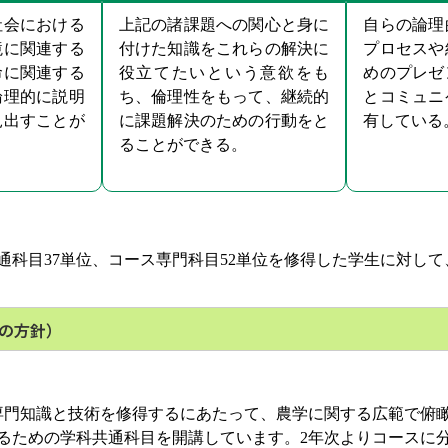
社会における
上記の諸課題への関心と身に
自らの論理
境に関連する
付けた知識をこれらの解決に
プロセスや
命に関連する
役立てたいという意欲をも
めのプレゼ
論理的に説明
ち、倫理性をもって、継続的
とコミュニ
見出すことが
に課題解決のための行動をと
有している
ることができる。
通科目37単位、コース専門科目52単位を修得した学生に対し
の方針）
門知識と技術を修得するにあたって、農学に関する広範で俯
るための学科共通科目を開講しています。2年次よりコースに