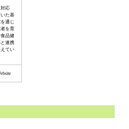
に対応
置いた基
究を通じ
究者を育
学食品健
部と連携
整えてい
ebsite