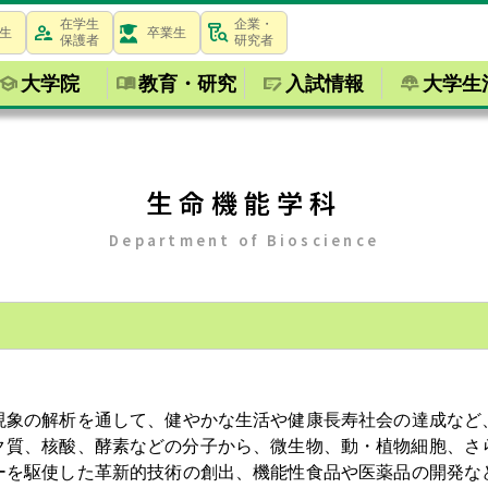
在学生
企業・
生
卒業生
保護者
研究者
大学院
教育・研究
入試情報
大学生
生命機能学科
Department of Bioscience
象の解析を通して、健やかな生活や健康長寿社会の達成など
゚ク質、核酸、酵素などの分子から、微生物、動・植物細胞、さ
ーを駆使した革新的技術の創出、機能性食品や医薬品の開発な