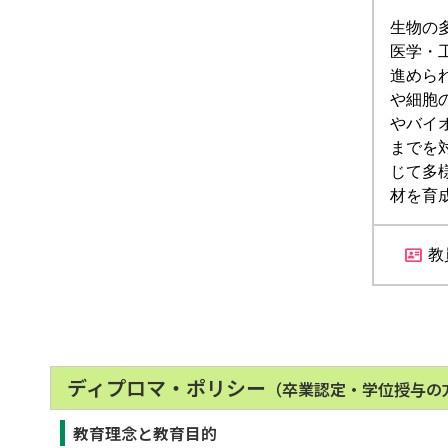
生物の
医学・
進めら
や細胞
やバイ
までを
じて多
材を育
教
ディプロマ・ポリシー
（卒業認定・学位授与の
教育理念と教育目的