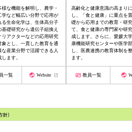
多様な機能を解明し、農学・
高齢化と健康意識の高まり
工学など幅広い分野で応用が
し、「食と健康」に重点を
れる生命化学は、生体高分子
礎から応用までの教育・研
の基礎研究から遺伝子組換え
て、食と健康の専門家や研
オリアクターなどの応用研究
成します。さらに、愛媛大
対象とし、一貫した教育を通
康機能研究センターや医学
様な産業分野で活躍できる人
し、医農連携の教育体制を
成します。
ます。
員一覧
Website
教員一覧
W
方針）