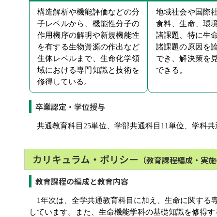
構造解析や機能評価などの分
地域社会や国際
子レベルから、機能性分子の
食料、生命、環
作用機序の解明や新規機能性
諸課題、特に生
を有する生物資源の作出など
諸課題の原因を
生体レベルまで、生命化学領
でき、解決策を
域における専門知識と技術を
できる。
修得している。
卒業認定・学位授与
共通教育科目25単位、学部共通科目11単位、学科共
カリキュラム・ポリシー
（教育課程編成・実施
教育課程の編成と教育内容
1年次は、全学共通教育科目に加え、生命に関する専
しています。また、生命機能学科の基礎知識を修得す