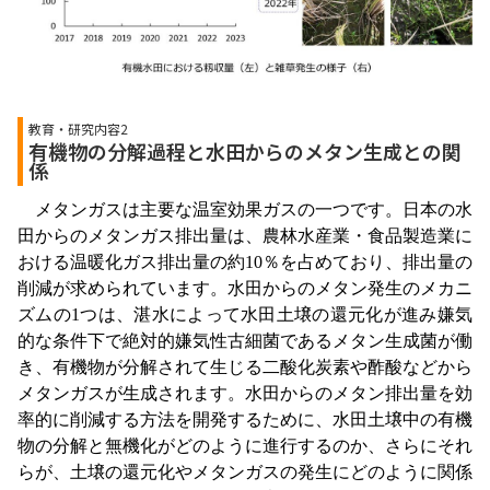
教育・研究内容2
有機物の分解過程と水田からのメタン生成との関
係
メタンガスは主要な温室効果ガスの一つです。日本の水
田からのメタンガス排出量は、農林水産業・食品製造業に
おける温暖化ガス排出量の約10％を占めており、排出量の
削減が求められています。水田からのメタン発生のメカニ
ズムの1つは、湛水によって水田土壌の還元化が進み嫌気
的な条件下で絶対的嫌気性古細菌であるメタン生成菌が働
き、有機物が分解されて生じる二酸化炭素や酢酸などから
メタンガスが生成されます。水田からのメタン排出量を効
率的に削減する方法を開発するために、水田土壌中の有機
物の分解と無機化がどのように進行するのか、さらにそれ
らが、土壌の還元化やメタンガスの発生にどのように関係