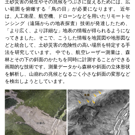
土砂災害の発生やその兆候をつぶさに捉えるためには、広
い範囲を俯瞰する「鳥の目」が必要になります。 近年
は、人工衛星、航空機、ドローンなどを用いたリモートセ
ンシング（遠隔からの地表探査）技術が発達したため、
「より広く、より詳細な」地表の情報が得られるようにな
ってきました。そこで、こうした情報を地質図や地形図な
どと統合して、土砂災害の危険性の高い場所を特定する手
法を研究しています。 中でも、航空レーザー測量は、森
林とその下の斜面のかたちを同時に計測することができる
画期的な技術です。測量データから森林や斜面の立体形状
を解析し、山崩れの兆候となるごく小さな斜面の変形など
を検出しようとしています。