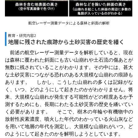
航空レーザー測量データによる森林と斜面の解析
教育・研究内容2
地層に残された痕跡から土砂災害の歴史を繙く
前述の航空レーザー測量データを解析していると、現在
は森林に覆われた斜面にも古い山崩れや土石流の傷あとが
無数に残されていることがわかります。その中には、甚大
な土砂災害につながる恐れのある大規模な山崩れの痕跡も
あります。 しかし、こうした山崩れの多くは記録がな
く、いつ、どのようにして起きたのかがわかりません。将
来、大規模な山崩れが発生する可能性がどの程度あるか予
測するためにも、長期にわたる土砂災害の歴史を繙いてい
く必要があります。 そこで、樹木の年輪や有機物中の
放射性炭素濃度、噴火した年代のわかっている火山灰など
を用いて地層の年代を測定し、大規模な山崩れがいつ、ど
のようにして起きたのかを解明しようとしています。