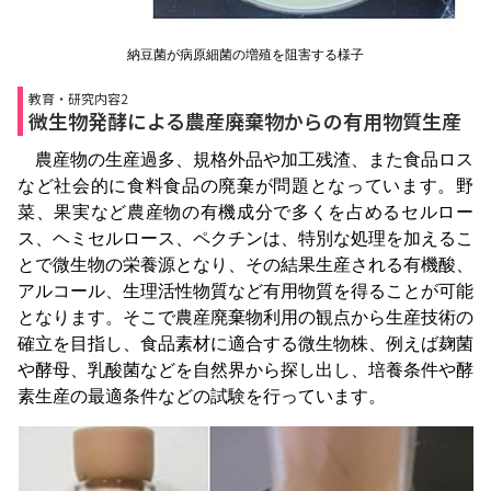
納豆菌が病原細菌の増殖を阻害する様子
教育・研究内容2
微生物発酵による農産廃棄物からの有用物質生産
農産物の生産過多、規格外品や加工残渣、また食品ロス
など社会的に食料食品の廃棄が問題となっています。野
菜、果実など農産物の有機成分で多くを占めるセルロー
ス、ヘミセルロース、ペクチンは、特別な処理を加えるこ
とで微生物の栄養源となり、その結果生産される有機酸、
アルコール、生理活性物質など有用物質を得ることが可能
となります。そこで農産廃棄物利用の観点から生産技術の
確立を目指し、食品素材に適合する微生物株、例えば麹菌
や酵母、乳酸菌などを自然界から探し出し、培養条件や酵
素生産の最適条件などの試験を行っています。