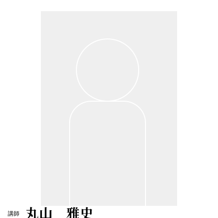
丸山 雅史
講師