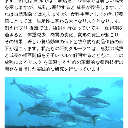
ます。例えば魚 類では、成熟途上の個体では著しい成長
を示しますが、成熟し産卵すると 成長が停滞します。こ
れは自然現象ではありますが、食料生産としての魚 類養
殖にとっては、生産性に関わる大きなリスクとなります。
例えばブリ 養殖では、給餌を行なっていても、産卵期を
過ぎると、体重減少、肉質の劣化、変形の発症が起こり、
その結果、著しい養殖効率の低下と致命的な商品価値の低
下が起こります。私たちの研究グループでは、魚類の成熟
と成長の相互関係を分子レベルで解明するとともに、この
成熟によるリスク を回避するための革新的な養殖技術の
開発を目指した実践的な研究を行なっています。