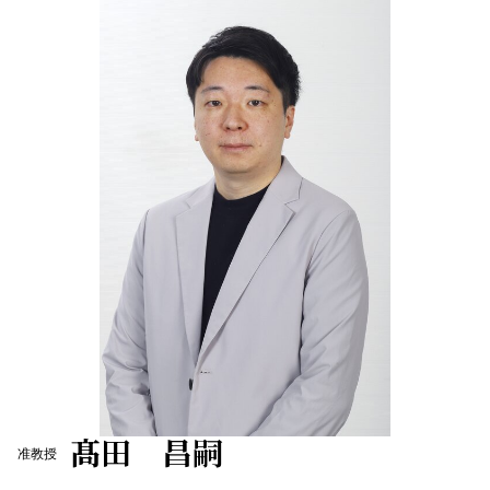
髙田 昌嗣
准教授