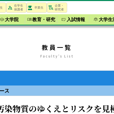
在学生
企業・
生
卒業生
保護者
研究者
大学院
教育・研究
入試情報
大学生
教員一覧
Faculty's List
ース
汚染物質のゆくえとリスクを見