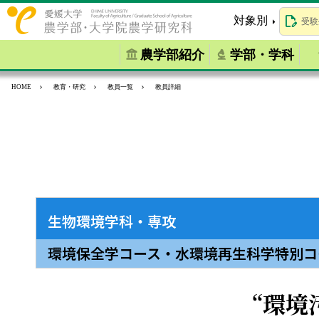
対象別
受験
農学部紹介
学部・学科
HOME
教育・研究
教員一覧
教員詳細
生物環境学科・専攻
環境保全学コース・水環境再生科学特別コ
環境