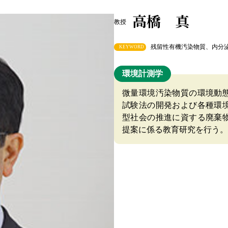
高橋 真
教授
残留性有機汚染物質、内分
KEYWORD
環境計測学
微量環境汚染物質の環境動
試験法の開発および各種環
型社会の推進に資する廃棄
提案に係る教育研究を行う。