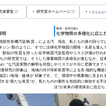
究者要覧
研究室ホームページ
教育・研究内容2
解明
化学物質の多様化に応じ
留性有機汚染物 質」による汚
現在、私たちの身の回りでは
キシン 類のように、すでに法律
化学物質の開発・生産も進ん
、類似の性質を持った化学物質
汚染監視やリスク評価が行わ
たちの研究室では、そうした微量
物質の多様化が進むなか、従
ocal）”な汚染実態の解明を目指し
やリスクが十分に把握できて
調査研究の対象は、地域の河川等
析装置等による先 端的な機
幅広い地域・媒体が 対象です。
て、環境中や廃棄物に含まれ
する“新たな発見”が、私たちの
の毒性を包括的に検知する手
法”が未来の環境保全に役立ち