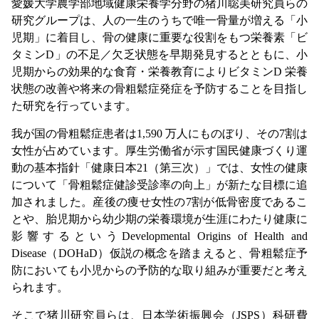
愛媛大学農学部地域健康栄養学分野の猪川聡美研究員らの
研究グループは、人の一生のうちで唯一骨量が増える「小
児期」に着目し、骨の健康に重要な役割をもつ栄養素「ビ
タミン
D
」の不足／欠乏状態を早期発見するとともに、小
児期からの効果的な食育・栄養教育によりビタミン
D
栄養
状態の改善や将来の骨粗鬆症発症を予防することを目指し
た研究を行っています。
我が国の骨粗鬆症患者は
1,590
万人にものぼり、その
7
割は
女性が占めています。厚生労働省が示す国民健康づくり運
動の基本指針「健康日本
21
（第三次）」では、女性の健康
について「骨粗鬆症健診受診率の向上」が新たな目標に追
加されました。産後の痩せ女性の
7
割が低骨密度であるこ
とや、胎児期から幼少期の栄養環境が生涯にわたり健康に
影響するという
Developmental Origins of Health and
Disease
（
DOHaD
）仮説の概念を踏まえると、骨粗鬆症予
防においても小児からの予防的な取り組みが重要だと考え
られます。
そこで猪川研究員らは、日本学術振興会（
JSPS
）科研費