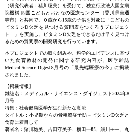
（研究代表者：猪川聡美）を受けて、独立行政法人国立病
院機構 四国こどもとおとなの医療センター（香川県善通
寺市）と共同で、０歳から
15
歳の子供を対象に「こどもの
ビタミン
D
欠乏を見つける質問表をつくろうプロジェク
ト！」を実施し、ビタミンD欠乏をできるだけ早く見つけ
るための質問票の開発研究を行っています。
本プロジェクトでの取り組みや、科学的エビデンスに基づ
いた食育教材の開発に関する研究内容が、医学雑誌
Medical Science Digest 8
月号の「最先端医療の今」に掲載
されました。
【掲載情報】
雑誌名：メディカル・サイエンス・ダイジェスト2024年8
月号
特集：社会健康医学が生む新たな潮流
タイトル：小児期からの骨粗鬆症予防－ビタミンD欠乏と
食育に着目して
著者名：猪川聡美、吉田守美子、横田一郎、細川モモ、丸