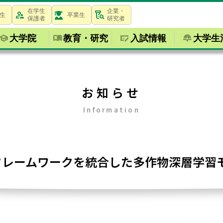
在学生
企業・
生
卒業生
保護者
研究者
大学院
教育・研究
入試情報
大学生
お知らせ
Information
ョンフレームワークを統合した多作物深層学習