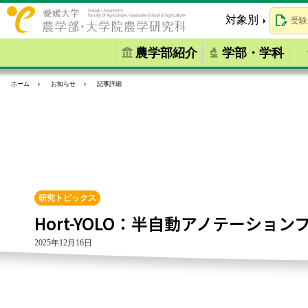
対象別
受験
農学部紹介
学部・学科
ホーム
お知らせ
記事詳細
研究トピックス
Hort-YOLO：半自動アノテーシ
2025年12月16日