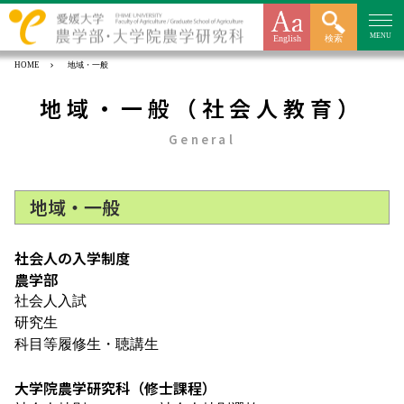
MENU
English
検索
HOME
地域・一般
地域・一般（社会人教育）
General
地域・一般
社会人の入学制度
農学部
社会人入試
研究生
科目等履修生・聴講生
大学院農学研究科（修士課程）